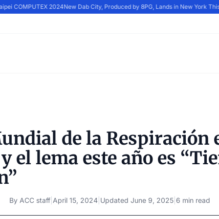
Taipei COMPUTEX 2024
New Dab City, Produced by 8PG, Lands in New York This
undial de la Respiración e
 y el lema este año es “T
n”
By
ACC staff
|
April 15, 2024
|
Updated
June 9, 2025
|
6 min read