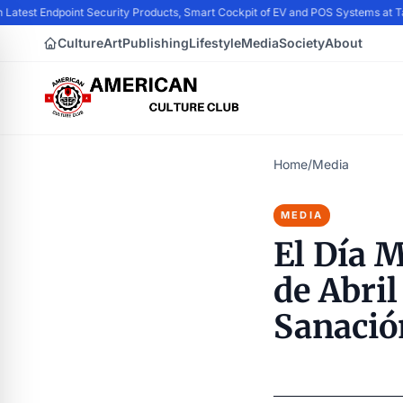
 Latest Endpoint Security Products, Smart Cockpit of EV and POS Systems at 
Culture
Art
Publishing
Lifestyle
Media
Society
About
Home
/
Media
MEDIA
El Día M
de Abril
Sanació