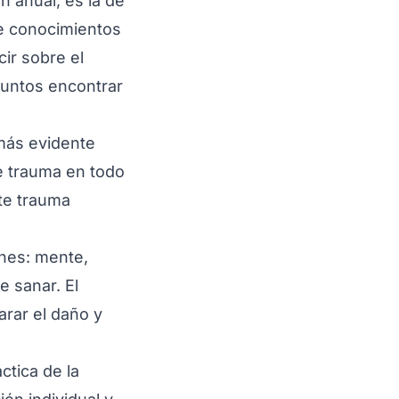
n anual, es la de
e conocimientos
cir sobre el
juntos encontrar
 más evidente
e trauma en todo
te trauma
ones: mente,
e sanar. El
arar el daño y
áctica de la