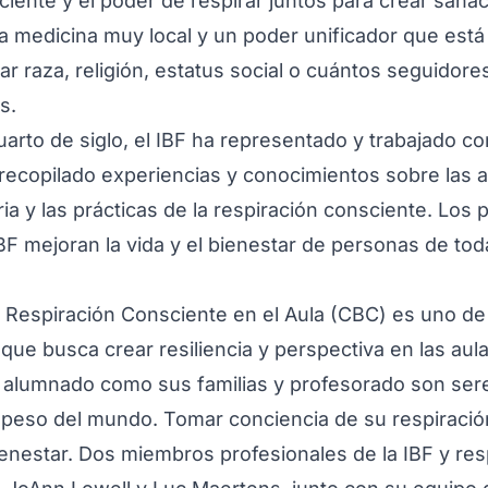
iente y el poder de respirar juntos para crear sanac
na medicina muy local y un poder unificador que está
tar raza, religión, estatus social o cuántos seguidor
s.
arto de siglo, el IBF ha representado y trabajado c
 recopilado experiencias y conocimientos sobre las ar
oria y las prácticas de la respiración consciente. Los
IBF mejoran la vida y el bienestar de personas de to
 la Respiración Consciente en el Aula (CBC) es uno de
 que busca crear resiliencia y perspectiva en las aul
l alumnado como sus familias y profesorado son ser
l peso del mundo. Tomar conciencia de su respiraci
enestar. Dos miembros profesionales de la IBF y re