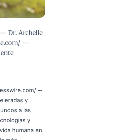
 — Dr. Archelle
re.com/ --
mente
esswire.com
/ --
celeradas y
gundos a las
ecnologías y
a vida humana en