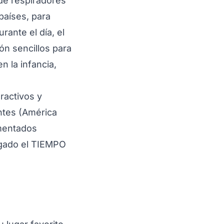
de respiradores
países, para
rante el día, el
ón sencillos para
 la infancia,
ractivos y
ntes (América
imentados
legado el TIEMPO