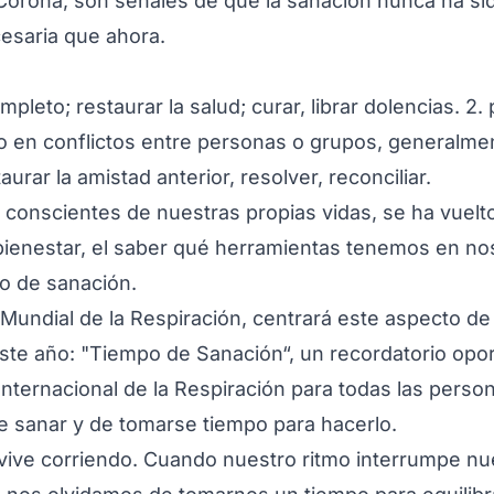
orona, son señales de que la sanación nunca ha si
esaria que ahora.
mpleto; restaurar la salud; curar, librar dolencias. 2. 
 en conflictos entre personas o grupos, generalmen
aurar la amistad anterior, resolver, reconciliar.
onscientes de nuestras propias vidas, se ha vuelto 
bienestar, el saber qué herramientas tenemos en no
o de sanación.
ía Mundial de la Respiración, centrará este aspecto d
ste año: "Tiempo de Sanación“, un recordatorio opo
Internacional de la Respiración para todas las perso
de sanar y de tomarse tiempo para hacerlo.
vive corriendo. Cuando nuestro ritmo interrumpe nu