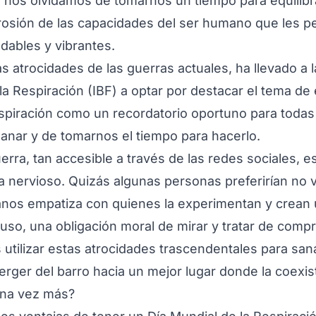
, nos olvidamos de tomarnos un tiempo para equilibr
rosión de las capacidades del ser humano que les p
dables y vibrantes.
as atrocidades de las guerras actuales, ha llevado a 
la Respiración (IBF) a optar por destacar el tema de 
spiración como un recordatorio oportuno para todas
anar y de tomarnos el tiempo para hacerlo.
erra, tan accesible a través de las redes sociales, e
a nervioso. Quizás algunas personas preferirían no 
anos empatiza con quienes la experimentan y crean
uso, una obligación moral de mirar y tratar de comp
ilizar estas atrocidades trascendentales para sana
ger del barro hacia un mejor lugar donde la coexist
una vez más?