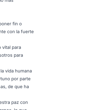
do más
poner fin o
te con la fuerte
vital para
sotros para
e la vida humana
rtuno por parte
nas, de que ha
estra paz con