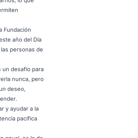
arnos, lo que
ermiten
la Fundación
este año del Día
 las personas de
s un desafío para
verla nunca, pero
 un deseo,
render.
r y ayudar a la
encia pacífica