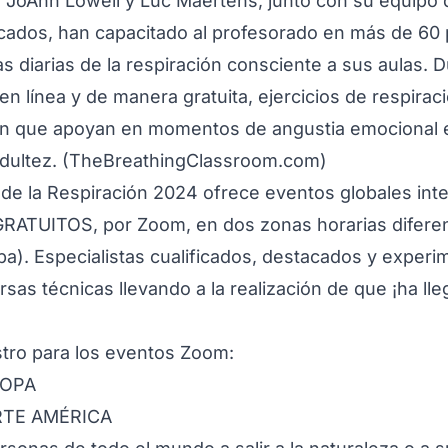
 JoAnn Lowell y Luc Maertens, junto con su equipo 
icados, han capacitado al profesorado en más de 60 
cas diarias de la respiración consciente a sus aulas. Du
n línea y de manera gratuita, ejercicios de respiraci
ón que apoyan en momentos de angustia emocional en
adultez. (TheBreathingClassroom.com)
 de la Respiración 2024 ofrece eventos globales inte
 GRATUITOS, por Zoom, en dos zonas horarias difere
pa). Especialistas cualificados, destacados y exper
rsas técnicas llevando a la realización de que ¡ha l
tro para los eventos Zoom:
ROPA
ORTE AMÉRICA