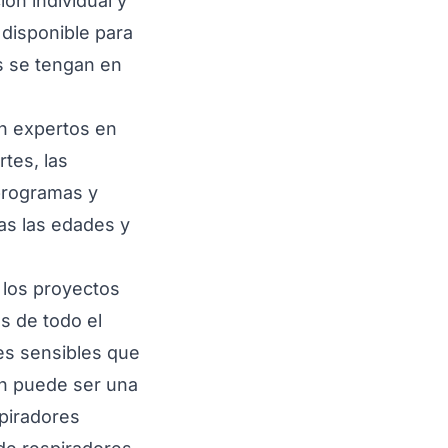
ión individual y
 disponible para
es se tengan en
on expertos en
tes, las
 programas y
das las edades y
 los proyectos
as de todo el
es sensibles que
ón puede ser una
spiradores