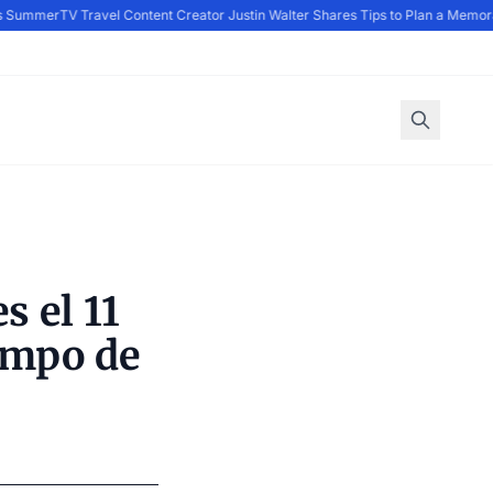
 Summer
TV Travel Content Creator Justin Walter Shares Tips to Plan a Memora
s el 11
iempo de